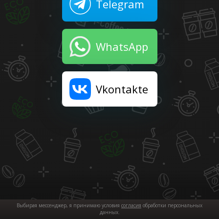
Telegram
WhatsApp
Vkontakte
Выбирая мессенджер, я принимаю условия
согласия
обработки персональных
данных.