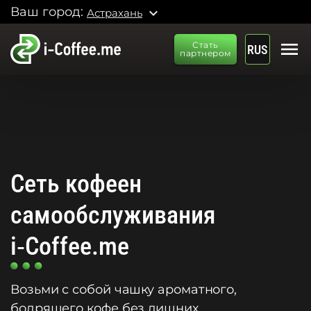
Ваш город:
expand_more
Астрахань
menu
Стать
RUS
партнером
Сеть кофеен
самообслуживания
i‑Coffee.me
Возьми с собой чашку ароматного,
бодрящего кофе без лишних