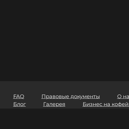
FAQ
Правовые документы
О н
Блог
Галерея
Бизнес на кофей
ия
Инвестиции
Результаты СОУТ
маете условия
Пользовательского соглашения