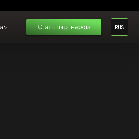
рам
Стать партнёром
RUS