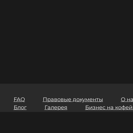
FAQ
Правовые документы
О н
Блог
Галерея
Бизнес на кофей
ия
Инвестиции
Результаты СОУТ
маете условия
Пользовательского соглашения